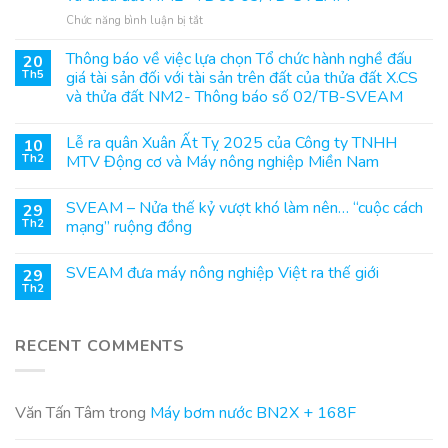
ở
Chức năng bình luận bị tắt
Thông
báo
Thông báo về việc lựa chọn Tổ chức hành nghề đấu
20
về
Th5
giá tài sản đối với tài sản trên đất của thửa đất X.CS
việc
và thửa đất NM2- Thông báo số 02/TB-SVEAM
lựa
chọn
Tổ
Lễ ra quân Xuân Ất Tỵ 2025 của Công ty TNHH
10
chức
Th2
MTV Động cơ và Máy nông nghiệp Miền Nam
hành
nghề
SVEAM – Nửa thế kỷ vượt khó làm nên… “cuộc cách
đấu
29
Th2
mạng” ruộng đồng
giá
tài
sản
SVEAM đưa máy nông nghiệp Việt ra thế giới
29
đối
Th2
với
tài
sản
RECENT COMMENTS
trên
đất
của
thửa
Văn Tấn Tâm
trong
Máy bơm nước BN2X + 168F
đất
X.CS
và