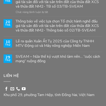
Th5
giá tài sản đối với tài sản trên đất của thửa đất X.CS
và thửa đất NM2- TB số 03/TB-SVEAM
ở
Chức năng bình luận bị tắt
Thông
báo
Thông báo về việc lựa chọn Tổ chức hành nghề đấu
20
về
Th5
giá tài sản đối với tài sản trên đất của thửa đất X.CS
việc
và thửa đất NM2- Thông báo số 02/TB-SVEAM
lựa
chọn
Tổ
Lễ ra quân Xuân Ất Tỵ 2025 của Công ty TNHH
10
chức
Th2
MTV Động cơ và Máy nông nghiệp Miền Nam
hành
nghề
SVEAM – Nửa thế kỷ vượt khó làm nên… “cuộc cách
đấu
29
Th2
mạng” ruộng đồng
giá
tài
sản
đối
LIÊN HỆ
với
tài
sản
trên
đất
Khu phố 29, phường Tam Hiệp, tỉnh Đồng Nai, Việt Nam
của
thửa
đất