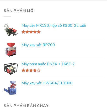
SẢN PHẨM MỚI
Máy cày MK120, hộp số K900, 22 lưỡi
Rated
5.00
out of 5
Máy xay xát RP700
Máy bơm nước BN3X + 168F-2
Rated
4.00
out
Máy xay xát HW60A/CL1000
of 5
SẢN PHẨM BÁN CHẠY