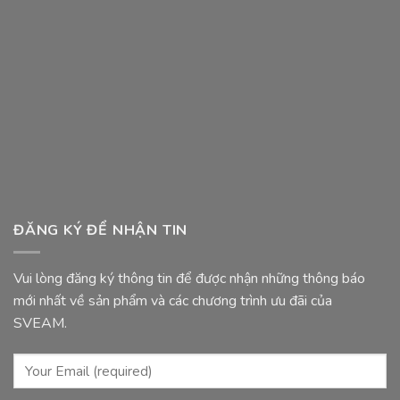
X.CS
và
thửa
đất
NM2-
TB
số
03/TB-
SVEAM
ĐĂNG KÝ ĐỂ NHẬN TIN
Vui lòng đăng ký thông tin để được nhận những thông báo
mới nhất về sản phẩm và các chương trình ưu đãi của
SVEAM.