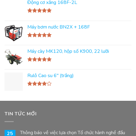
Động cơ xăng 168F-2L
Rated
5.00
out of 5
Máy bơm nước BN2X + 168F
Rated
5.00
out of 5
Máy cày MK120, hộp số K900, 22 lưỡi
Rated
5.00
out of 5
Rulô Cao su 6'' (trắng)
Rated
4.00
out
of 5
TIN TỨC MỚI
Thông báo về việc lựa chọn Tổ chức hành nghề đấu
25