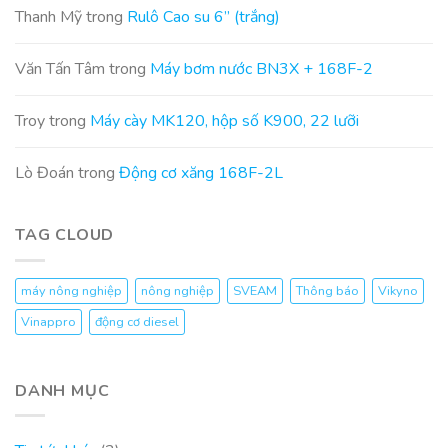
thửa
Thanh Mỹ
trong
Rulô Cao su 6” (trắng)
đất
NM2-
TB
Văn Tấn Tâm
trong
Máy bơm nước BN3X + 168F-2
số
03/TB-
SVEAM
Troy
trong
Máy cày MK120, hộp số K900, 22 lưỡi
Lò Đoán
trong
Động cơ xăng 168F-2L
TAG CLOUD
máy nông nghiệp
nông nghiệp
SVEAM
Thông báo
Vikyno
Vinappro
động cơ diesel
DANH MỤC