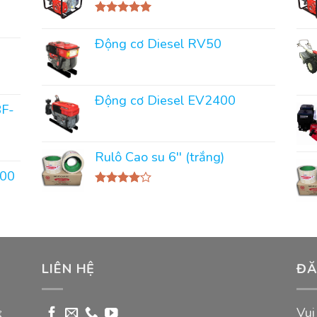
Rated
5.00
out of 5
Động cơ Diesel RV50
Động cơ Diesel EV2400
8F-
Rulô Cao su 6'' (trắng)
000
Rated
4.00
out
of 5
LIÊN HỆ
ĐĂ
Vui
ổ