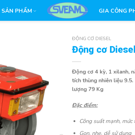
SẢN PHẨM
GIA CÔNG P
ĐỘNG CƠ DIESEL
Động cơ Diese
Động cơ 4 kỳ, 1 xilanh, 
tích thùng nhiên liệu 9.5
lượng 79 Kg
Đặc điểm:
Công suất mạnh, mức t
Gọn, nhẹ, dễ sử dụng