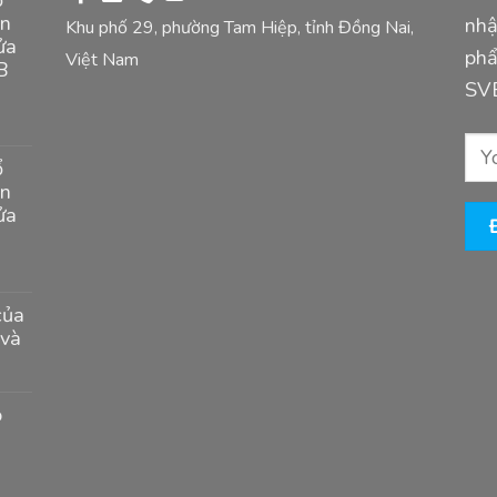
ản
nhậ
Khu phố 29, phường Tam Hiệp, tỉnh Đồng Nai,
ửa
phẩ
Việt Nam
B
SV
ổ
ản
ửa
của
và
ó