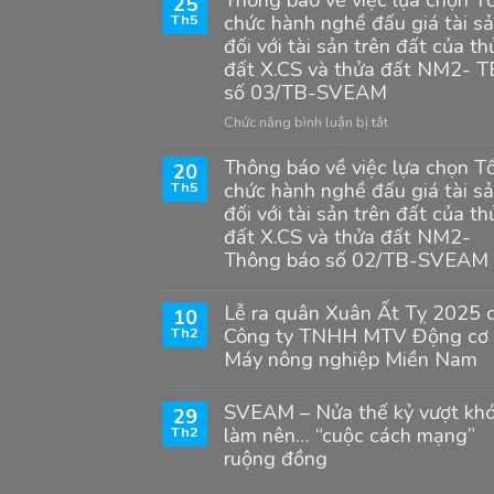
25
Th5
chức hành nghề đấu giá tài s
đối với tài sản trên đất của th
đất X.CS và thửa đất NM2- T
số 03/TB-SVEAM
ở
Chức năng bình luận bị tắt
Thông
Thông báo về việc lựa chọn T
báo
20
Th5
chức hành nghề đấu giá tài s
về
việc
đối với tài sản trên đất của th
lựa
đất X.CS và thửa đất NM2-
chọn
Thông báo số 02/TB-SVEAM
Tổ
chức
Lễ ra quân Xuân Ất Tỵ 2025 
10
hành
Th2
Công ty TNHH MTV Động cơ 
nghề
Máy nông nghiệp Miền Nam
đấu
giá
tài
SVEAM – Nửa thế kỷ vượt kh
29
sản
Th2
làm nên… “cuộc cách mạng”
đối
ruộng đồng
với