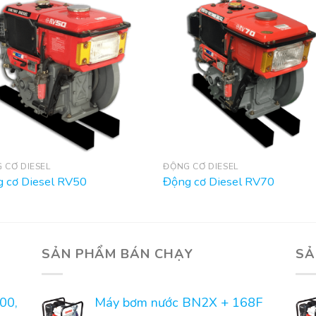
 CƠ DIESEL
ĐỘNG CƠ DIESEL
 cơ Diesel RV50
Động cơ Diesel RV70
SẢN PHẨM BÁN CHẠY
SẢ
00,
Máy bơm nước BN2X + 168F