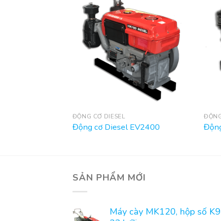
ĐỘNG CƠ DIESEL
ĐỘNG
 RV105
Động cơ Diesel EV2400
Động
SẢN PHẨM MỚI
Máy cày MK120, hộp số K9