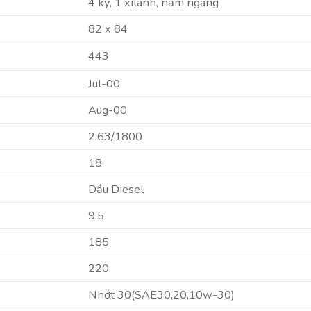
4 kỳ, 1 xilanh, nằm ngang
82 x 84
443
Jul-00
Aug-00
2.63/1800
18
Dầu Diesel
9.5
185
220
Nhớt 30(SAE30,20,10w-30)